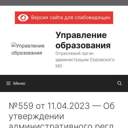
Перейти
к
Версия сайта для слабовидящих
содержимому
Управление
образования
Отраслевой орган
администрации Серовского
МО
Меню
№559 от 11.04.2023 — Об
утверждении
административного регл