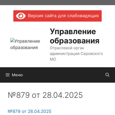
Перейти
к
Версия сайта для слабовидящих
содержимому
Управление
образования
Отраслевой орган
администрации Серовского
МО
Меню
№879 от 28.04.2025
№879 от 28.04.2025