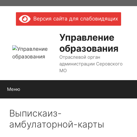
Перейти
к
Версия сайта для слабовидящих
содержимому
Управление
образования
Отраслевой орган
администрации Серовского
МО
Меню
Выпискаиз-
амбулаторной-карты