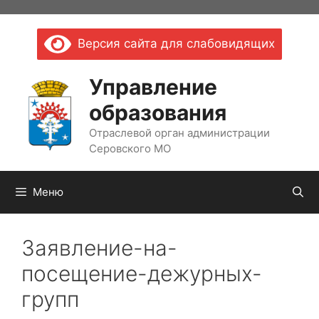
Перейти
к
Версия сайта для слабовидящих
содержимому
Управление
образования
Отраслевой орган администрации
Серовского МО
Меню
Заявление-на-
посещение-дежурных-
групп