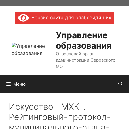
Перейти
к
Версия сайта для слабовидящих
содержимому
Управление
образования
Отраслевой орган
администрации Серовского
МО
Меню
Искусство-_МХК_.-
Рейтинговый-протокол-
муниципального-этапа-