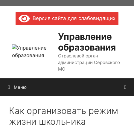
Перейти
к
Версия сайта для слабовидящих
содержимому
Управление
образования
Отраслевой орган
администрации Серовского
МО
Меню
Как организовать режим
жизни школьника