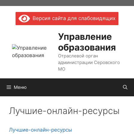
Перейти
к
Версия сайта для слабовидящих
содержимому
Управление
образования
Отраслевой орган
администрации Серовского
МО
Меню
Лучшие-онлайн-ресурсы
Лучшие-онлайн-ресурсы