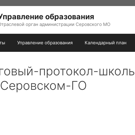
Управление образования
Отраслевой орган администрации Серовского МО
ты
Управление образования
Календарный план
говый-протокол-школ
в-Серовском-ГО