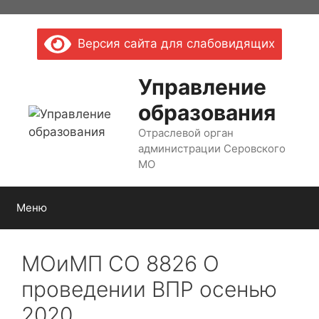
Перейти
к
Версия сайта для слабовидящих
содержимому
Управление
образования
Отраслевой орган
администрации Серовского
МО
Меню
МОиМП СО 8826 О
проведении ВПР осенью
2020