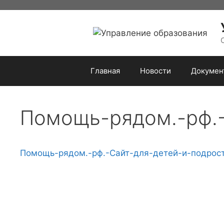
Перейти
к
содержимому
Главная
Новости
Докумен
Помощь-рядом.-рф.-
Помощь-рядом.-рф.-Сайт-для-детей-и-подрост