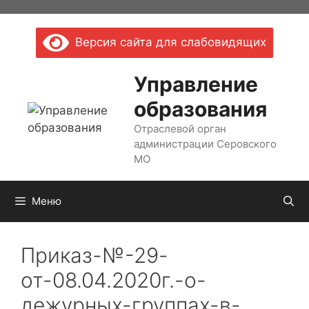
Перейти
к
Версия сайта для слабовидящих
содержимому
Управление
образования
Отраслевой орган
администрации Серовского
МО
Меню
Приказ-№-29-
от-08.04.2020г.-о-
дежурных-группах-в-