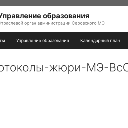
Управление образования
Отраслевой орган администрации Серовского МО
ты
Управление образования
Календарный план
отоколы-жюри-МЭ-Вс