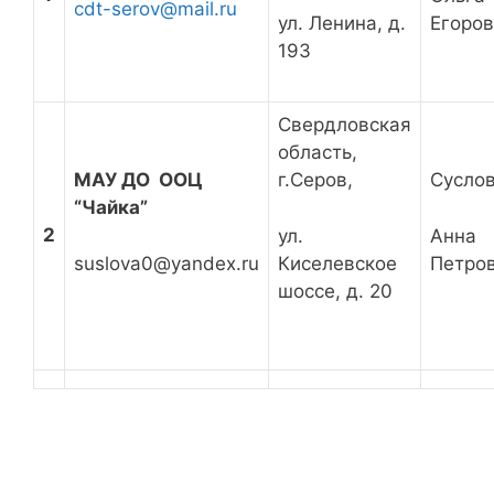
cdt-serov@mail.ru
ул. Ленина, д.
Егоро
193
Свердловская
область,
МАУ ДО ООЦ
г.Серов,
Сусло
“Чайка”
2
ул.
Анна
suslova0@yandex.ru
Киселевское
Петро
шоссе, д. 20