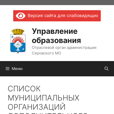
Перейти
к
Версия сайта для слабовидящих
содержимому
Управление
образования
Отраслевой орган администрации
Серовского МО
Меню
СПИСОК
МУНИЦИПАЛЬНЫХ
ОРГАНИЗАЦИЙ