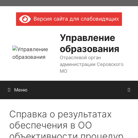
Перейти
к
Версия сайта для слабовидящих
содержимому
Управление
образования
Отраслевой орган
администрации Серовского
МО
Меню
Справка о результатах
обеспечения в ОО
объективности процедур