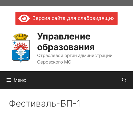
Перейти
к
Версия сайта для слабовидящих
содержимому
Управление
образования
Отраслевой орган администрации
Серовского МО
Меню
Фестиваль-БП-1