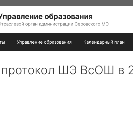
Управление образования
Отраслевой орган администрации Серовского МО
ты
Управление образования
Календарный план
протокол ШЭ ВсОШ в 20