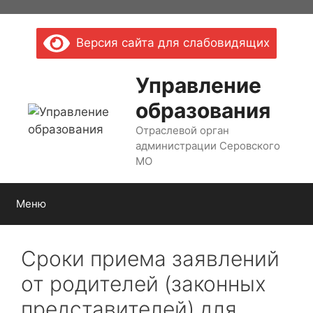
Перейти
к
Версия сайта для слабовидящих
содержимому
Управление
образования
Отраслевой орган
администрации Серовского
МО
Меню
Сроки приема заявлений
от родителей (законных
представителей) для