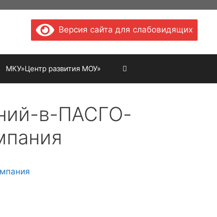
Версия сайта для слабовидящих
МКУ»Центр развития МОУ»
ений-в-ПАСГО-
мпания
омпания