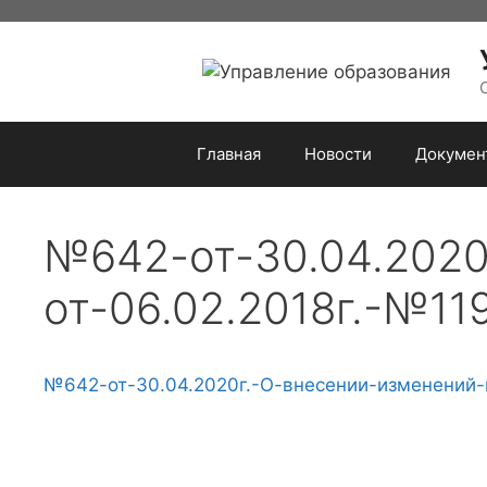
Перейти
к
содержимому
Главная
Новости
Докумен
№642-от-30.04.2020
от-06.02.2018г.-№1
№642-от-30.04.2020г.-О-внесении-изменений-