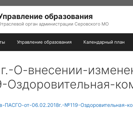
Управление образования
Отраслевой орган администрации Серовского МО
ты
Управление образования
Календарный план
г.-О-внесении-измен
19-Оздоровительная-ко
в-ПАСГО-от-06.02.2018г.-№119-Оздоровительная-к