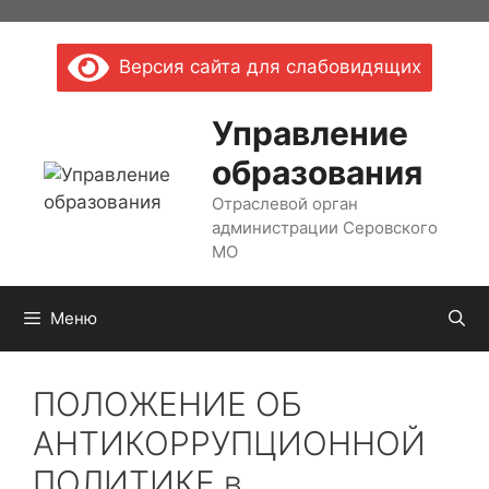
Перейти
к
Версия сайта для слабовидящих
содержимому
Управление
образования
Отраслевой орган
администрации Серовского
МО
Меню
ПОЛОЖЕНИЕ ОБ
АНТИКОРРУПЦИОННОЙ
ПОЛИТИКЕ в