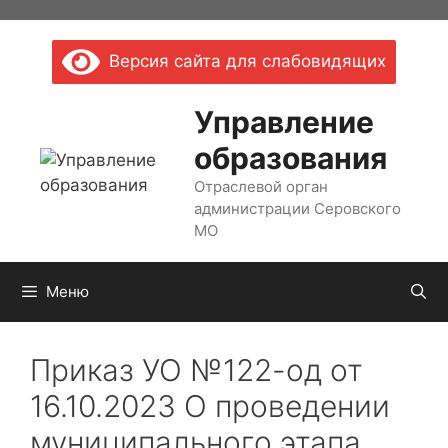
Перейти
к
Версия сайта для слабовидящих
содержимому
Управление
образования
Отраслевой орган
администрации Серовского
МО
Меню
Приказ УО №122-од от
16.10.2023 О проведении
муниципального этапа