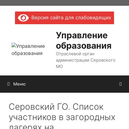
Перейти
к
Версия сайта для слабовидящих
содержимому
Управление
образования
Отраслевой орган
администрации Серовского
МО
Меню
Серовский ГО. Список
участников в загородных
лагерях на