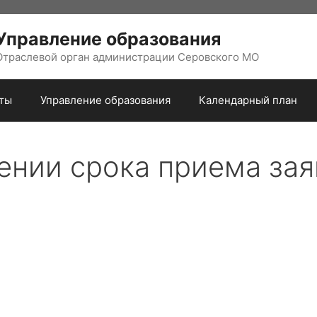
Управление образования
Отраслевой орган администрации Серовского МО
ты
Управление образования
Календарный план
ении срока приема зая