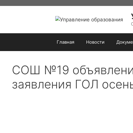
Перейти
к
содержимому
Главная
Новости
Докуме
СОШ №19 объявление
заявления ГОЛ осен