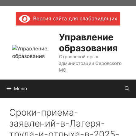
Перейти
к
Версия сайта для слабовидящих
содержимому
Управление
образования
Отраслевой орган
администрации Серовского
МО
Меню
Сроки-приема-
заявлений-в-Лагеря-
труда-и-отдыха-в-2025-