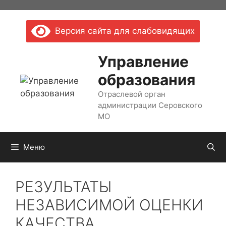
Перейти
к
Версия сайта для слабовидящих
содержимому
Управление
образования
Отраслевой орган
администрации Серовского
МО
Меню
РЕЗУЛЬТАТЫ
НЕЗАВИСИМОЙ ОЦЕНКИ
КАЧЕСТВА