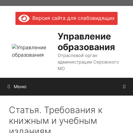
Перейти
к
Версия сайта для слабовидящих
содержимому
Управление
образования
Отраслевой орган
администрации Серовского
МО
Меню
Статья. Требования к
книжным и учебным
изданиям.