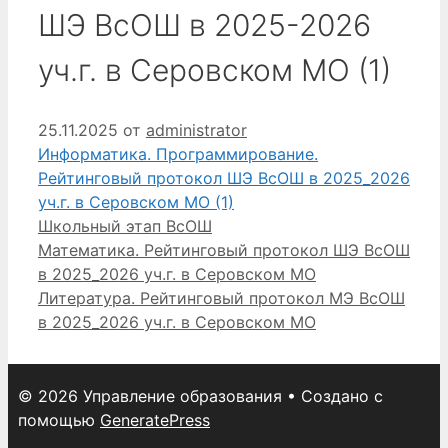
ШЭ ВсОШ в 2025-2026
уч.г. в Серовском МО (1)
25.11.2025
от
administrator
Информатика. Программирование.
Рейтинговый протокол ШЭ ВсОШ в 2025_2026
уч.г. в Серовском МО (1)
Рубрики
Школьный этап ВсОШ
Математика. Рейтинговый протокол ШЭ ВсОШ
в 2025_2026 уч.г. в Серовском МО
Литература. Рейтинговый протокол МЭ ВсОШ
в 2025_2026 уч.г. в Серовском МО
© 2026 Управление образования
• Создано с
помощью
GeneratePress