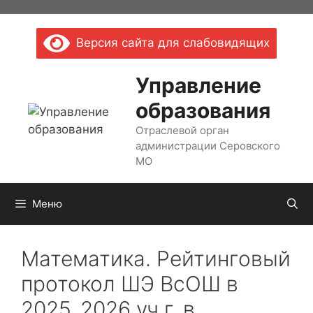
Перейти
к
Версия сайта для слабовидящих
содержимому
Управление
образования
Отраслевой орган
администрации Серовского
МО
Меню
Математика. Рейтинговый
протокол ШЭ ВсОШ в
2025_2026 уч.г. в