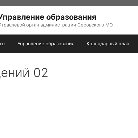
Управление образования
Отраслевой орган администрации Серовского МО
ты
Управление образования
Календарный план
ений 02