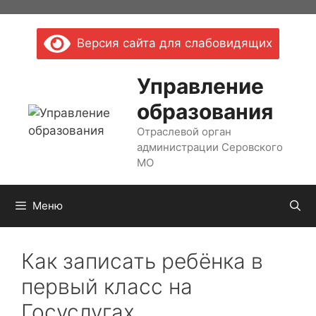
Перейти
к
Версия сайта для слабовидящих
содержимому
Управление
образования
Отраслевой орган
администрации Серовского
МО
Меню
Как записать ребёнка в
первый класс на
Госуслугах