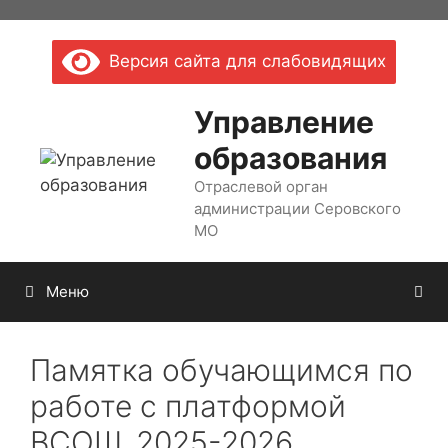
Перейти
к
Версия сайта для слабовидящих
содержимому
Управление
образования
Отраслевой орган
администрации Серовского
МО
Меню
Памятка обучающимся по
работе с платформой
ВСОШ_2025-2026