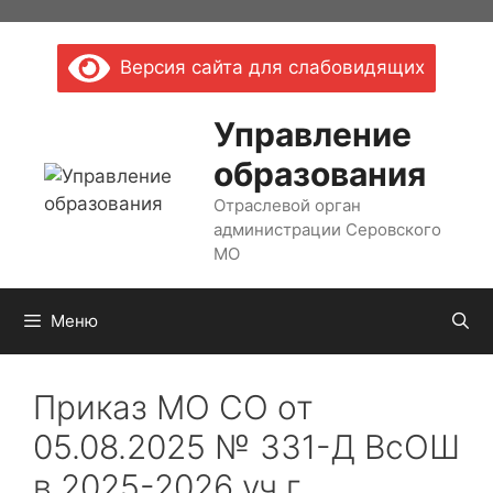
Перейти
к
Версия сайта для слабовидящих
содержимому
Управление
образования
Отраслевой орган
администрации Серовского
МО
Меню
Приказ МО СО от
05.08.2025 № 331-Д ВсОШ
в 2025-2026 уч.г.