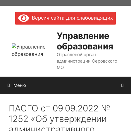
Перейти
к
Версия сайта для слабовидящих
содержимому
Управление
образования
Отраслевой орган
администрации Серовского
МО
Меню
ПАСГО от 09.09.2022 №
1252 «Об утверждении
административного