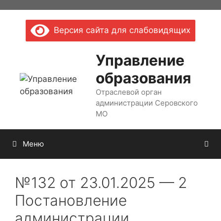
Перейти
к
Версия сайта для слабовидящих
содержимому
Управление
образования
Отраслевой орган
администрации Серовского
МО
Меню
№132 от 23.01.2025 — 2
Постановление
администрации