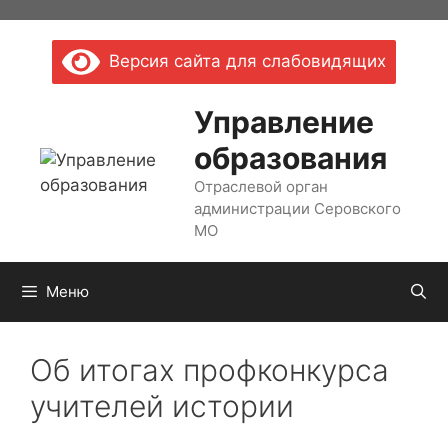
Перейти
к
Версия сайта для слабовидящих
содержимому
Управление
образования
Отраслевой орган
администрации Серовского
МО
Меню
Об итогах профконкурса
учителей истории