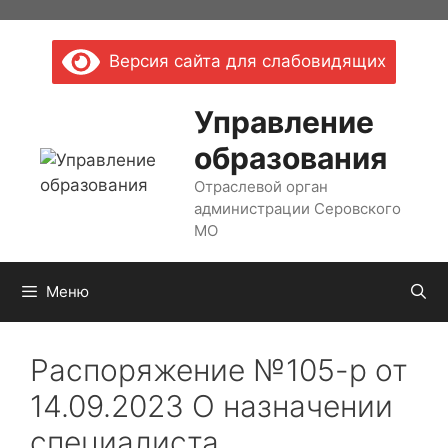
Перейти
к
Версия сайта для слабовидящих
содержимому
Управление
образования
Отраслевой орган
администрации Серовского
МО
Меню
Распоряжение №105-р от
14.09.2023 О назначении
специалиста,