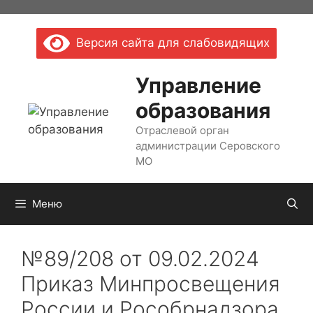
Перейти
к
Версия сайта для слабовидящих
содержимому
Управление
образования
Отраслевой орган
администрации Серовского
МО
Меню
№89/208 от 09.02.2024
Приказ Минпросвещения
России и Рособрнадзора