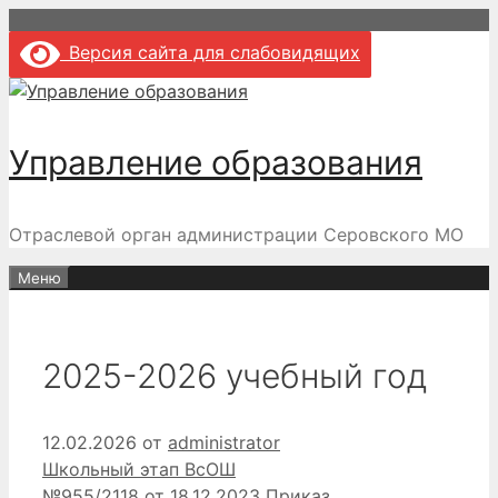
Перейти
к
Версия сайта для слабовидящих
содержимому
Управление образования
Отраслевой орган администрации Серовского МО
Меню
2025-2026 учебный год
12.02.2026
от
administrator
Рубрики
Школьный этап ВсОШ
№955/2118 от 18.12.2023 Приказ