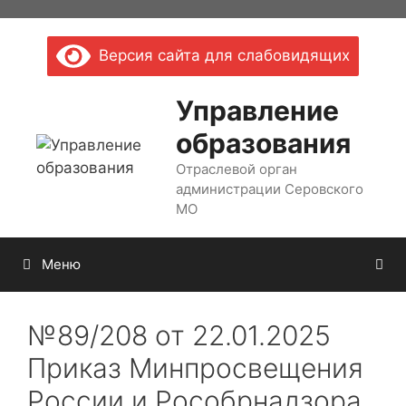
Перейти
к
Версия сайта для слабовидящих
содержимому
Управление
образования
Отраслевой орган
администрации Серовского
МО
Меню
№89/208 от 22.01.2025
Приказ Минпросвещения
России и Рособрнадзора