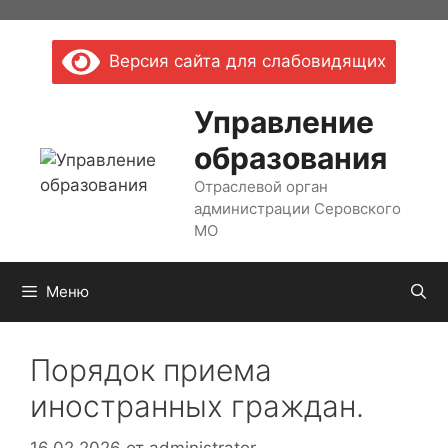
Перейти
к
Версия сайта для слабовидящих
содержимому
Управление
образования
Отраслевой орган
администрации Серовского
МО
Меню
Порядок приема
иностранных граждан.
16.02.2026
от
administrator