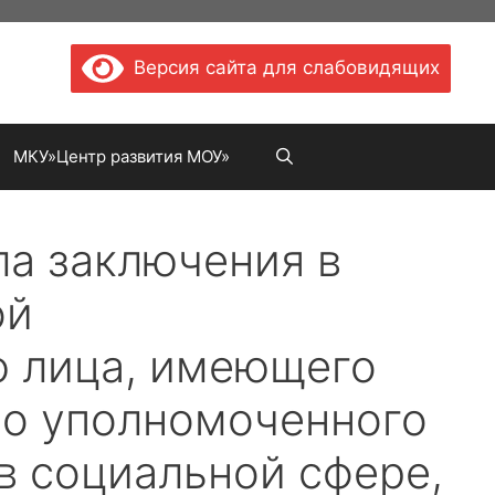
Версия сайта для слабовидящих
МКУ»Центр развития МОУ»
ла заключения в
ой
ю лица, имеющего
но уполномоченного
в социальной сфере,