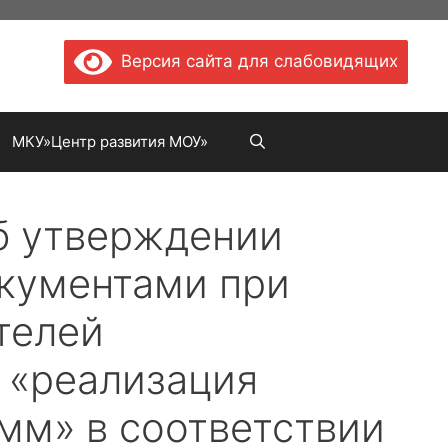
Версия сайта для слабовидящих
МКУ»Центр развития МОУ»
б утверждении
окументами при
телей
 «реализация
мм» в соответствии