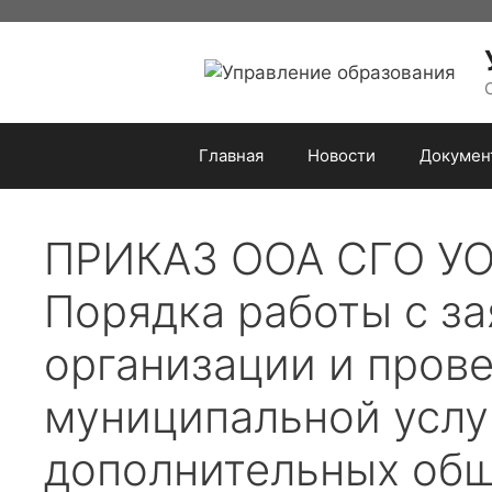
Перейти
к
содержимому
Главная
Новости
Докумен
ПРИКАЗ ООА СГО УО 
Порядка работы с з
организации и пров
муниципальной услу
дополнительных общ