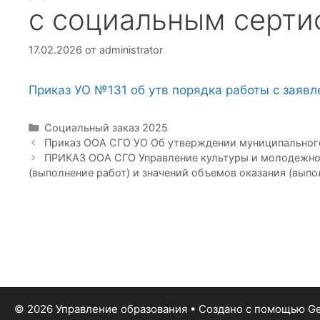
с социальным серти
17.02.2026
от
administrator
Приказ УО №131 об утв порядка работы с заяв
Рубрики
Социальный заказ 2025
Приказ ООА СГО УО Об утверждении муниципального 
ПРИКАЗ ООА СГО Управление культуры и молодежной 
(выполнение работ) и значений объемов оказания (вып
© 2026 Управление образования
• Создано с помощью
Ge