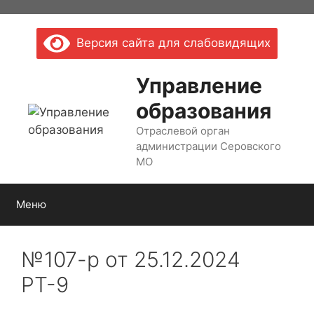
Перейти
к
Версия сайта для слабовидящих
содержимому
Управление
образования
Отраслевой орган
администрации Серовского
МО
Меню
№107-р от 25.12.2024
РТ-9