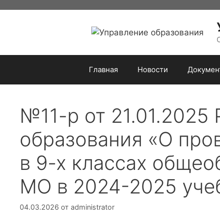
Перейти
к
содержимому
Главная
Новости
Докумен
№11-р от 21.01.202
образования «О про
в 9-х классах обще
МО в 2024-2025 уче
04.03.2026
от
administrator