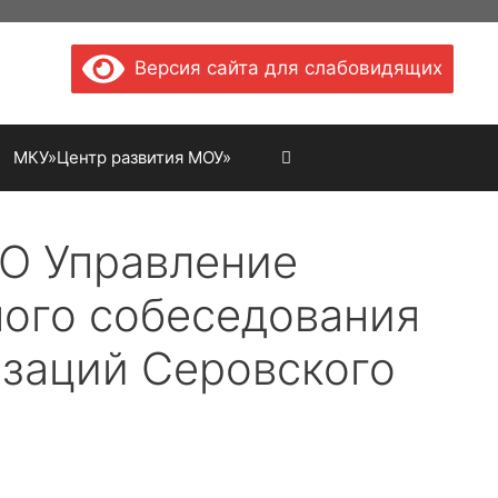
Версия сайта для слабовидящих
МКУ»Центр развития МОУ»
МО Управление
ного собеседования
изаций Серовского