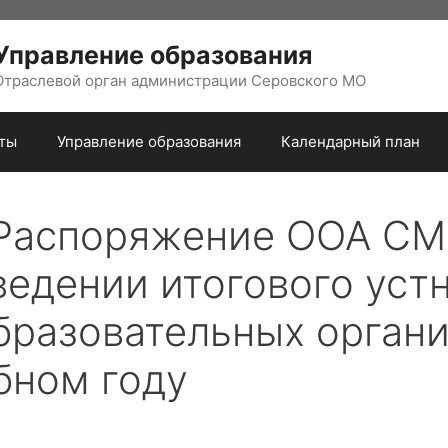
Управление образования
Отраслевой орган администрации Серовского МО
ты
Управление образования
Календарный план
5 Распоряжение ООА С
ведении итогового уст
образовательных орган
бном году