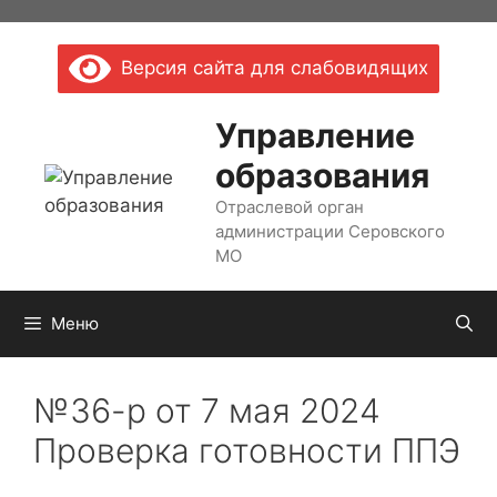
Перейти
к
Версия сайта для слабовидящих
содержимому
Управление
образования
Отраслевой орган
администрации Серовского
МО
Меню
№36-р от 7 мая 2024
Проверка готовности ППЭ