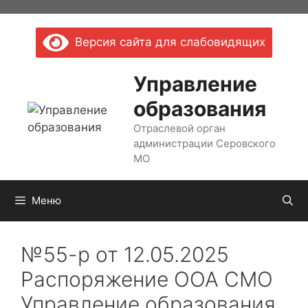
Перейти
к
Версия сайта для слабовидящих
содержимому
Управление
образования
Отраслевой орган
администрации Серовского
МО
Меню
№55-р от 12.05.2025
Распоряжение ООА СМО
Управление образования