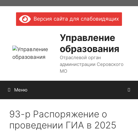
Перейти
к
Версия сайта для слабовидящих
содержимому
Управление
образования
Отраслевой орган
администрации Серовского
МО
Меню
93-р Распоряжение о
проведении ГИА в 2025