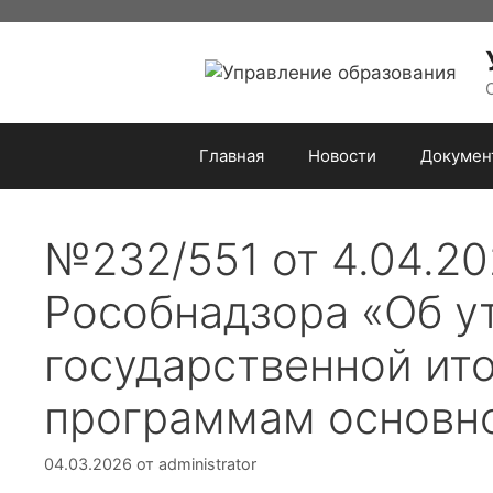
Перейти
к
содержимому
Главная
Новости
Докумен
№232/551 от 4.04.2
Рособнадзора «Об у
государственной ит
программам основно
04.03.2026
от
administrator