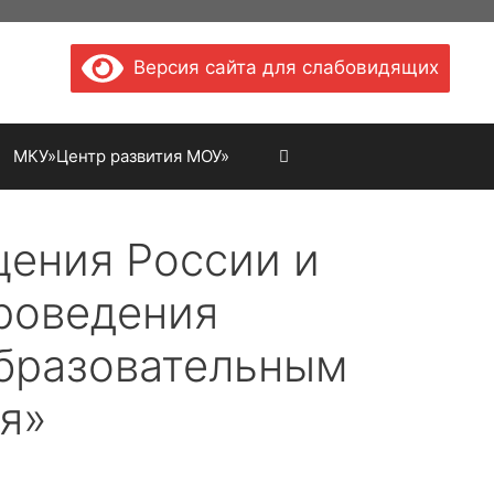
Версия сайта для слабовидящих
МКУ»Центр развития МОУ»
щения России и
роведения
образовательным
я»