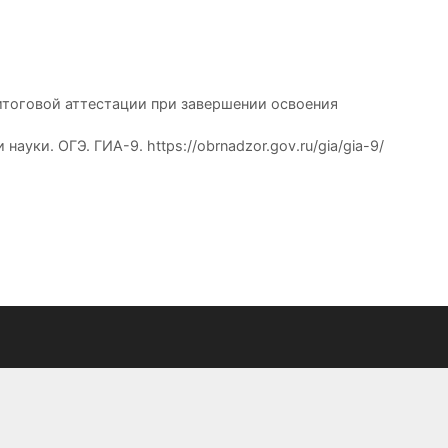
итоговой аттестации при завершении освоения
и. ОГЭ. ГИА-9. https://obrnadzor.gov.ru/gia/gia-9/