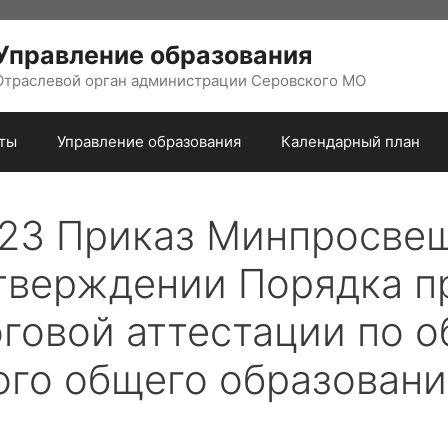
Управление образования
Отраслевой орган администрации Серовского МО
ты
Управление образования
Календарный план
023 Приказ Минпросве
тверждении Порядка п
оговой аттестации по 
го общего образовани