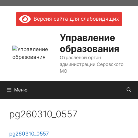
Перейти
к
Версия сайта для слабовидящих
содержимому
Управление
образования
Отраслевой орган
администрации Серовского
МО
Меню
pg260310_0557
pg260310_0557