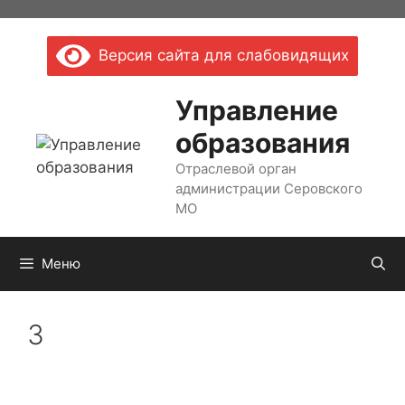
Перейти
к
Версия сайта для слабовидящих
содержимому
Управление
образования
Отраслевой орган
администрации Серовского
МО
Меню
3